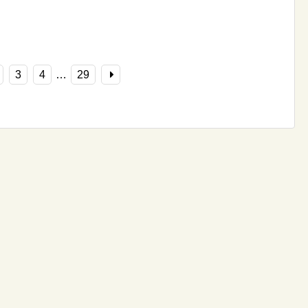
3
4
…
29