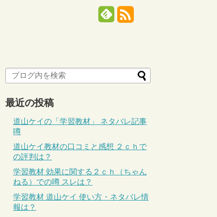
最近の投稿
道山ケイの「学習教材」 ネタバレ記事
噂
道山ケイ教材の口コミと感想 ２ｃｈで
の評判は？
学習教材 効果に関する２ｃｈ（ちゃん
ねる）での噂 スレは？
学習教材 道山ケイ 使い方・ネタバレ情
報は？