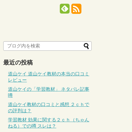
最近の投稿
道山ケイ 道山ケイ教材の本当の口コミ
レビュー
道山ケイの「学習教材」 ネタバレ記事
噂
道山ケイ教材の口コミと感想 ２ｃｈで
の評判は？
学習教材 効果に関する２ｃｈ（ちゃん
ねる）での噂 スレは？