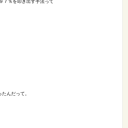
率９７％を叩き出す手法って
ったんだって。