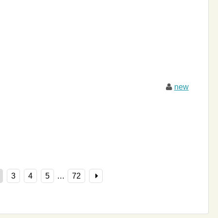
new
3
4
5
…
72