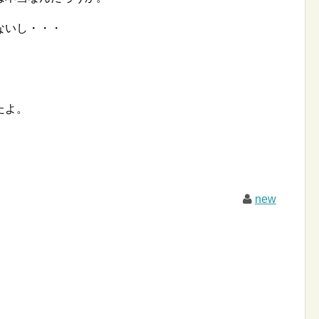
ないし・・・
たよ。
new