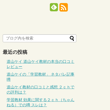
最近の投稿
道山ケイ 道山ケイ教材の本当の口コミ
レビュー
道山ケイの「学習教材」 ネタバレ記事
噂
道山ケイ教材の口コミと感想 ２ｃｈで
の評判は？
学習教材 効果に関する２ｃｈ（ちゃん
ねる）での噂 スレは？