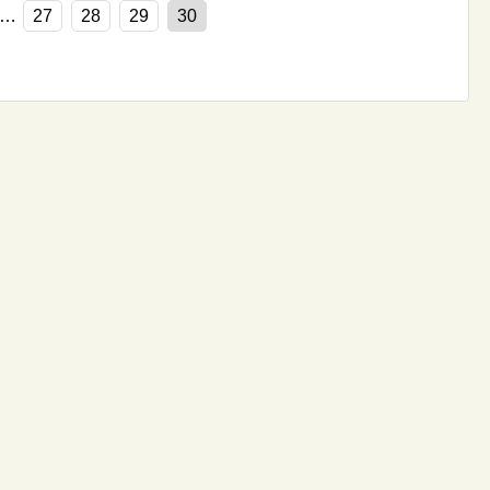
…
27
28
29
30