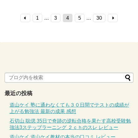
1
…
3
4
5
…
30
最近の投稿
道山ケイ 塾に通わなくても３０日間でテストの成績が
上がる勉強法 最新の成果 感想
石切山 聡偲 35日で奇跡の逆転合格を果たす高校受験勉
強法3ステップラーニング ２ｃｈのスレ レビュー
道山ケイ 道山ケイ教材の本当の口コミ レビュー